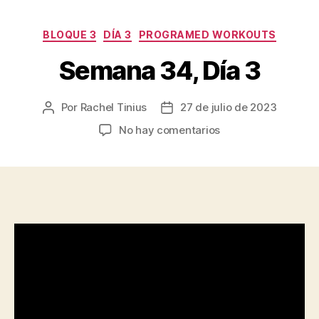
Categorías
BLOQUE 3
DÍA 3
PROGRAMED WORKOUTS
Semana 34, Día 3
Por
Rachel Tinius
27 de julio de 2023
Autor
Fecha
de
de
en
No hay comentarios
la
la
Semana
entrada
entrada
34,
Día
3