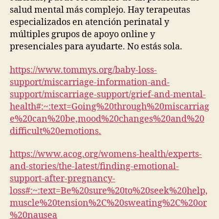
salud mental más complejo. Hay terapeutas
especializados en atención perinatal y
múltiples grupos de apoyo online y
presenciales para ayudarte. No estás sola.
https://www.tommys.org/baby-loss-
support/miscarriage-information-and-
support/miscarriage-support/grief-and-mental-
health#:~:text=Going%20through%20miscarriag
e%20can%20be,mood%20changes%20and%20
difficult%20emotions.
https://www.acog.org/womens-health/experts-
and-stories/the-latest/finding-emotional-
support-after-pregnancy-
loss#:~:text=Be%20sure%20to%20seek%20help,
muscle%20tension%2C%20sweating%2C%20or
%20nausea