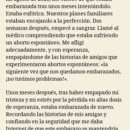
espontáneo:
embarazada tras unos meses intentándolo.
Cuando
Estaba eufórica. Nuestros planes familiares
es
estaban encajando a la perfección. Dos
más
semanas después, empecé a sangrar. Llamé al
que
médico comprendiendo que estaba sufriendo
un
duelo
un aborto espontáneo. Me afligí
adecuadamente, y con esperanza,
empapándome de las historias de amigos que
experimentaron abortos espontáneos: «la
siguiente vez que nos quedamos embarazados,
¡no tuvimos problemas!».
Unos meses después, tras haber empapado mi
tristeza y mi estrés por la pérdida en altas dosis
de esperanza, estaba embarazada de nuevo.
Recordando las historias de mis amigas y
confiando en la seguridad que me daba
Internet de que este embarazo se mantendría,