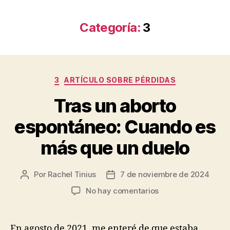
Categoría:
3
Categorías
3
ARTÍCULO SOBRE PÉRDIDAS
Tras un aborto
espontáneo: Cuando es
más que un duelo
Por
Rachel Tinius
7 de noviembre de 2024
Autor
Fecha
de
de
en
No hay comentarios
la
la
Tras
entrada
entrada
un
aborto
En agosto de 2021, me enteré de que estaba