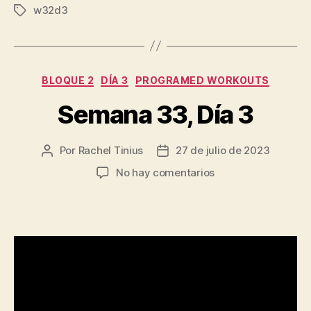
w32d3
Etiquetas
Categorías
BLOQUE 2
DÍA 3
PROGRAMED WORKOUTS
Semana 33, Día 3
Por
Rachel Tinius
27 de julio de 2023
Autor
Fecha
de
de
en
No hay comentarios
la
la
Semana
entrada
entrada
33,
Día
3