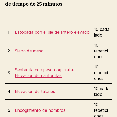
de tiempo de 25 minutos.
10 cada
1
Estocada con el pie delantero elevado
lado
10
2
Sierra de mesa
repetici
ones
10
Sentadilla con peso corporal +
3
repetici
Elevación de pantorrillas
ones
10 cada
4
Elevación de talones
lado
10
5
Encogimiento de hombros
repetici
ones