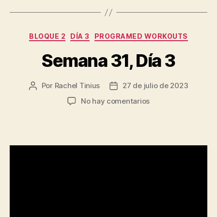
Categorías
BLOQUE 2
DÍA 3
PROGRAMED WORKOUTS
Semana 31, Día 3
Por
Rachel Tinius
27 de julio de 2023
Autor
Fecha
de
de
en
No hay comentarios
la
la
Semana
entrada
entrada
31,
Día
3