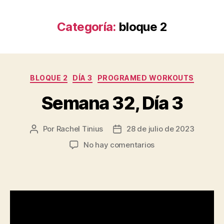
Categoría:
bloque 2
Categorías
BLOQUE 2
DÍA 3
PROGRAMED WORKOUTS
Semana 32, Día 3
Por
Rachel Tinius
28 de julio de 2023
Autor
Fecha
de
de
en
No hay comentarios
la
la
Semana
entrada
entrada
32,
Día
3