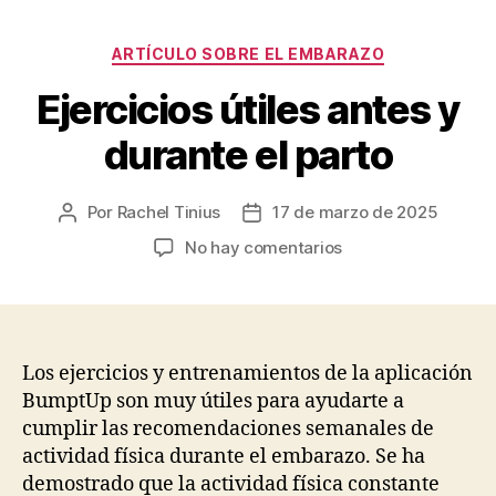
Categorías
ARTÍCULO SOBRE EL EMBARAZO
Ejercicios útiles antes y
durante el parto
Por
Rachel Tinius
17 de marzo de 2025
Autor
Fecha
de
de
en
No hay comentarios
la
la
Ejercicios
entrada
entrada
útiles
antes
y
durante
Los ejercicios y entrenamientos de la aplicación
el
BumptUp son muy útiles para ayudarte a
parto
cumplir las recomendaciones semanales de
actividad física durante el embarazo. Se ha
demostrado que la actividad física constante