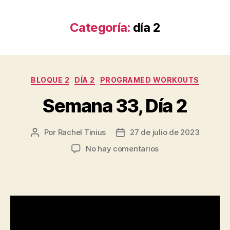
Categoría:
día 2
Categorías
BLOQUE 2
DÍA 2
PROGRAMED WORKOUTS
Semana 33, Día 2
Por
Rachel Tinius
27 de julio de 2023
Autor
Fecha
de
de
en
No hay comentarios
la
la
Semana
entrada
entrada
33,
Día
2