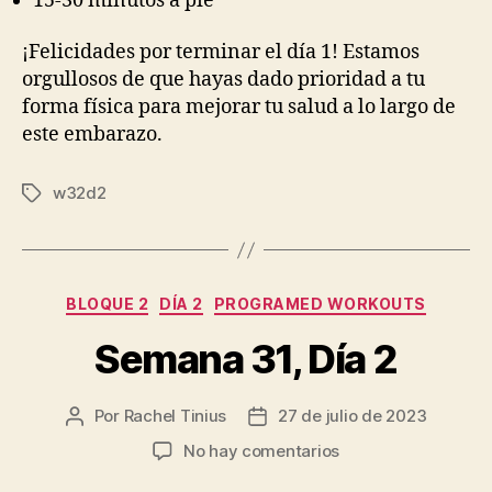
15-30 minutos a pie
¡Felicidades por terminar el día 1! Estamos
orgullosos de que hayas dado prioridad a tu
forma física para mejorar tu salud a lo largo de
este embarazo.
w32d2
Etiquetas
Categorías
BLOQUE 2
DÍA 2
PROGRAMED WORKOUTS
Semana 31, Día 2
Por
Rachel Tinius
27 de julio de 2023
Autor
Fecha
de
de
en
No hay comentarios
la
la
Semana
entrada
entrada