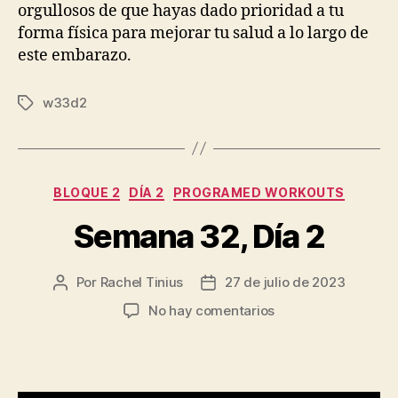
orgullosos de que hayas dado prioridad a tu
forma física para mejorar tu salud a lo largo de
este embarazo.
w33d2
Etiquetas
Categorías
BLOQUE 2
DÍA 2
PROGRAMED WORKOUTS
Semana 32, Día 2
Por
Rachel Tinius
27 de julio de 2023
Autor
Fecha
de
de
en
No hay comentarios
la
la
Semana
entrada
entrada
32,
Día
2