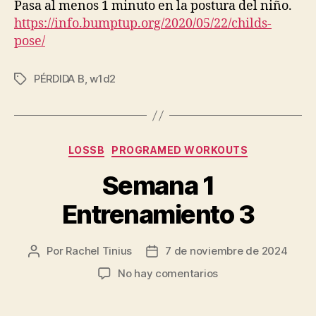
Pasa al menos 1 minuto en la postura del niño.
https://info.bumptup.org/2020/05/22/childs-
pose/
PÉRDIDA B
,
w1d2
Etiquetas
Categorías
LOSSB
PROGRAMED WORKOUTS
Semana 1
Entrenamiento 3
Por
Rachel Tinius
7 de noviembre de 2024
Autor
Fecha
de
de
en
No hay comentarios
la
la
Semana
entrada
entrada
1