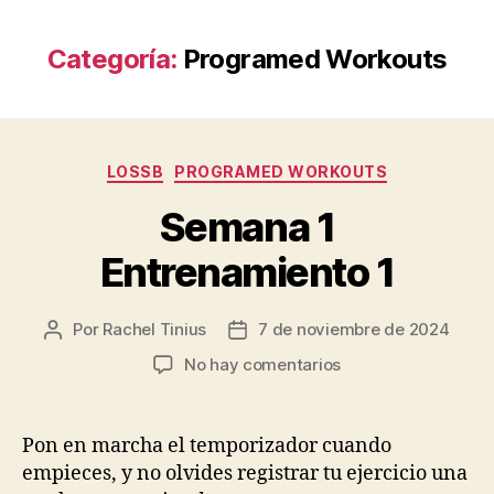
Categoría:
Programed Workouts
Categorías
LOSSB
PROGRAMED WORKOUTS
Semana 1
Entrenamiento 1
Por
Rachel Tinius
7 de noviembre de 2024
Autor
Fecha
de
de
en
No hay comentarios
la
la
Semana
entrada
entrada
1
Entrenamiento
Pon en marcha el temporizador cuando
1
empieces, y no olvides registrar tu ejercicio una