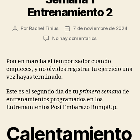
Entrenamiento 2
Por
Rachel Tinius
7 de noviembre de 2024
Autor
Fecha
de
de
en
No hay comentarios
la
la
Semana
entrada
entrada
1
Entrenamiento
Pon en marcha el temporizador cuando
2
empieces, y no olvides registrar tu ejercicio una
vez hayas terminado.
Este es el segundo día de tu
primera semana
de
entrenamientos programados en los
Entrenamientos Post Embarazo BumptUp.
Calentamiento