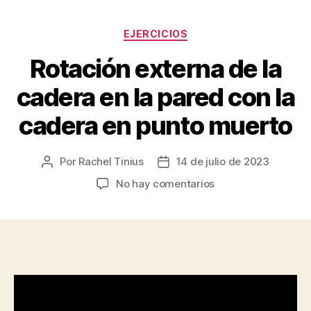
Categorías
EJERCICIOS
Rotación externa de la
cadera en la pared con la
cadera en punto muerto
Por
Rachel Tinius
14 de julio de 2023
Autor
Fecha
de
de
en
No hay comentarios
la
la
Rotación
entrada
entrada
externa
de
la
cadera
en
la
pared