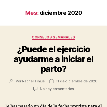
Mes:
diciembre 2020
Categorías
CONSEJOS SEMANALES
¿Puede el ejercicio
ayudarme a iniciar el
parto?
Por
Rachel Tinius
11 de diciembre de 2020
Autor
Fecha
de
de
en
No hay comentarios
la
la
¿Puede
entrada
entrada
el
ejercicio
Te has pasado un día de la fecha prevista para el