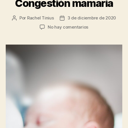
Congestión mamaria
Por
Rachel Tinius
3 de diciembre de 2020
Autor
Fecha
de
de
en
No hay comentarios
la
la
Congestión
entrada
entrada
mamaria