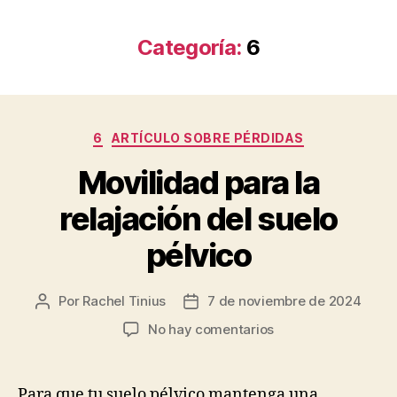
Categoría:
6
Categorías
6
ARTÍCULO SOBRE PÉRDIDAS
Movilidad para la
relajación del suelo
pélvico
Por
Rachel Tinius
7 de noviembre de 2024
Autor
Fecha
de
de
en
No hay comentarios
la
la
Movilidad
entrada
entrada
para
la
Para que tu suelo pélvico mantenga una