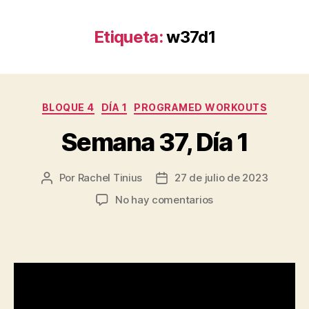
Etiqueta:
w37d1
Categorías
BLOQUE 4
DÍA 1
PROGRAMED WORKOUTS
Semana 37, Día 1
Por
Rachel Tinius
27 de julio de 2023
Autor
Fecha
de
de
en
No hay comentarios
la
la
Semana
entrada
entrada
37,
Día
1