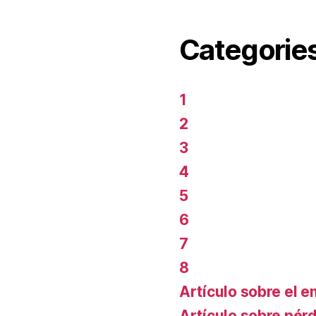
Categorie
1
2
3
4
5
6
7
8
Artículo sobre el 
Artículo sobre pér