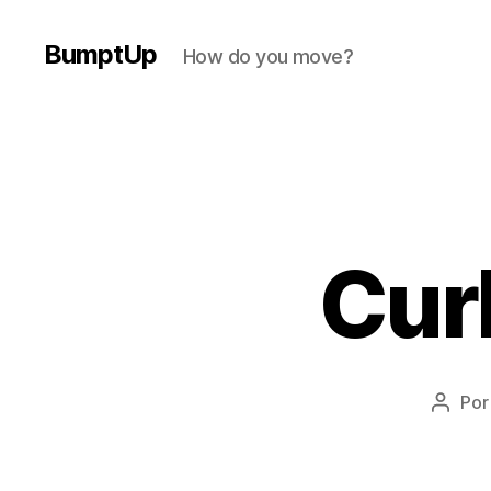
BumptUp
How do you move?
Curl
Po
Autor
de
la
entra