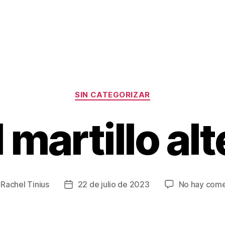
Categorías
SIN CATEGORIZAR
 martillo al
r
Rachel Tinius
22 de julio de 2023
No hay come
Fecha
de
la
da
entrada