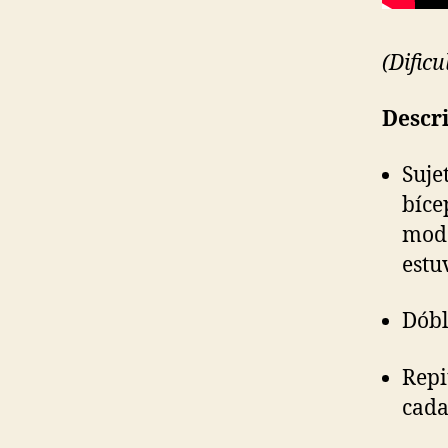
(Dificu
Descri
Suje
bíce
modo
estu
Dóbl
Repi
cada