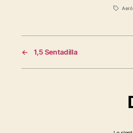
Aeró
Etiqueta
←
1,5 Sentadilla
Lo sien