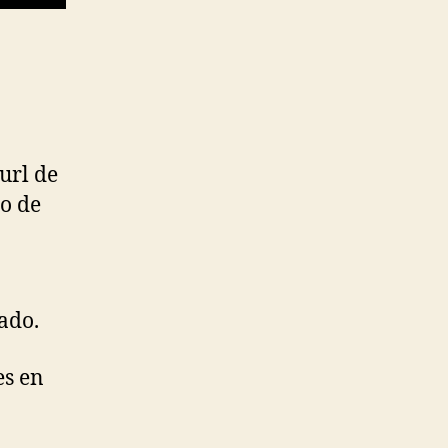
url de
o de
tado.
es en