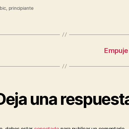
bic
,
principiante
s
Empuje 
Deja una respuest
to, debes estar
conectado
para publicar un comentario.