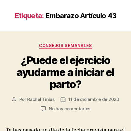
Etiqueta:
Embarazo Artículo 43
Categorías
CONSEJOS SEMANALES
¿Puede el ejercicio
ayudarme a iniciar el
parto?
Por
Rachel Tinius
11 de diciembre de 2020
Autor
Fecha
de
de
en
No hay comentarios
la
la
¿Puede
entrada
entrada
el
ejercicio
Te has pasado un día de la fecha prevista para el