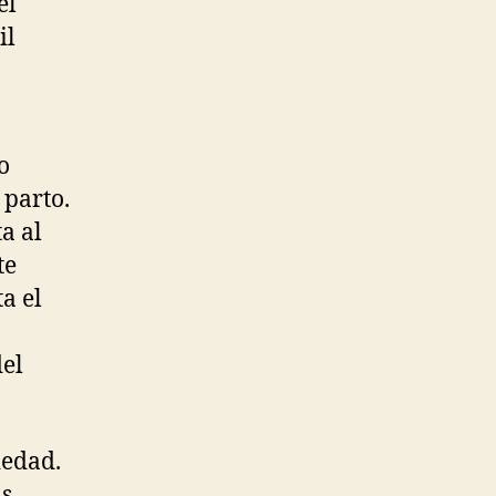
el
il
o
 parto.
a al
te
a el
del
iedad.
as