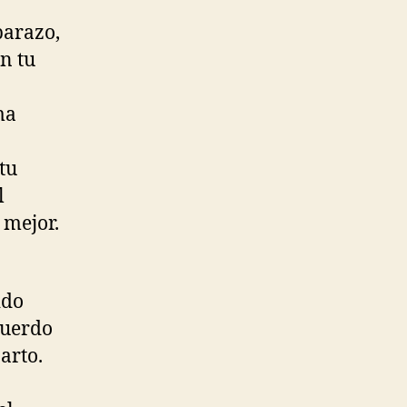
barazo,
on tu
ma
tu
l
 mejor.
ido
cuerdo
arto.