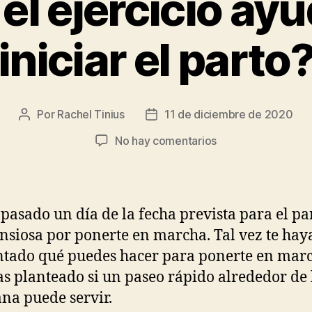
el ejercicio ay
iniciar el parto
Por
Rachel Tinius
11 de diciembre de 2020
Autor
Fecha
de
de
en
No hay comentarios
la
la
¿Puede
entrada
entrada
el
ejercicio
ayudarme
 pasado un día de la fecha prevista para el pa
a
ansiosa por ponerte en marcha. Tal vez te hay
iniciar
tado qué puedes hacer para ponerte en mar
el
parto?
as planteado si un paseo rápido alrededor de 
a puede servir.