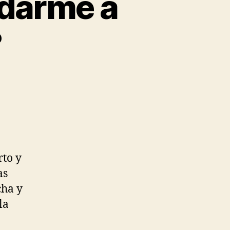
udarme a
?
rto y
as
cha y
la