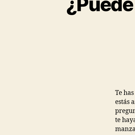
¿Puede 
Te has
estás 
pregun
te hay
manzan