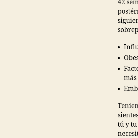
42 sem
postér
siguie
sobrep
Infl
Obes
Fact
más 
Emba
Tenien
siente
tú y t
necesi