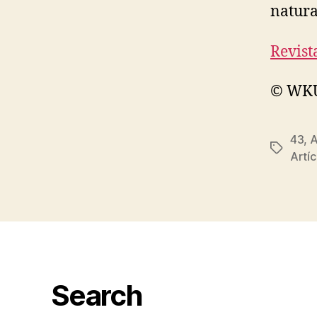
natura
Revist
© WKU 
43
,
A
Etiqueta
Artíc
Search