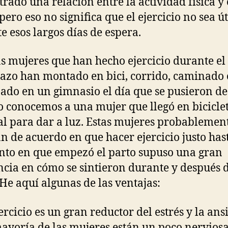
rado una relación entre la actividad física y 
pero eso no significa que el ejercicio no sea út
e esos largos días de espera.
 mujeres que han hecho ejercicio durante el
zo han montado en bici, corrido, caminado 
ado en un gimnasio el día que se pusieron de
o conocemos a una mujer que llegó en biciclet
al para dar a luz. Estas mujeres probablemen
an de acuerdo en que hacer ejercicio justo hast
o en que empezó el parto supuso una gran
ncia en cómo se sintieron durante y después 
 He aquí algunas de las ventajas:
jercicio es un gran reductor del estrés y la ans
ayoría de las mujeres están un poco nervios