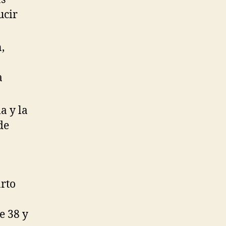
ucir
,
a
a y la
de
arto
e 38 y