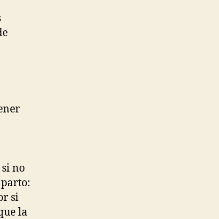
s
de
tener
 si no
 parto:
r si
que la