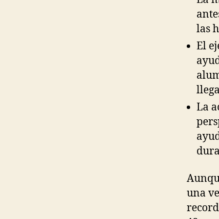
ante
las 
El e
ayud
alum
lleg
La a
pers
ayud
dura
Aunque
una ve
record