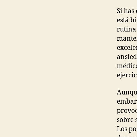
Si has
está b
rutina
manten
excele
ansied
médico
ejerci
Aunque
embara
provoc
sobre 
Los po