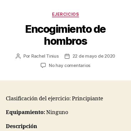
Categorías
EJERCICIOS
Encogimiento de
hombros
Por
Rachel Tinius
22 de mayo de 2020
Autor
Fecha
de
de
en
No hay comentarios
la
la
Encogimiento
entrada
entrada
de
hombros
Clasificación del ejercicio: Principiante
Equipamiento:
Ninguno
Descripción