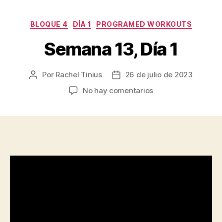
Categorías
BLOQUE 4
DÍA 1
PROGRAMED WORKOUTS
Semana 13, Día 1
Por
Rachel Tinius
26 de julio de 2023
Autor
Fecha
de
de
en
No hay comentarios
la
la
Semana
entrada
entrada
13,
Día
1