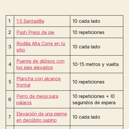
1
1,5 Sentadilla
10 cada lado
2
Push Press de pie
10 repeticiones
Rodilla Alta Corre en tu
3
10 cada lado
sitio
Puente de glúteos con
4
10-15 metros y vuelta
los pies elevados
Plancha con alcance
5
10 repeticiones
frontal
Perro de mesa para
10 repeticiones + !0
6
pájaros
segundos de espera
Elevación de una pierna
7
10 cada lado
en decúbito supino