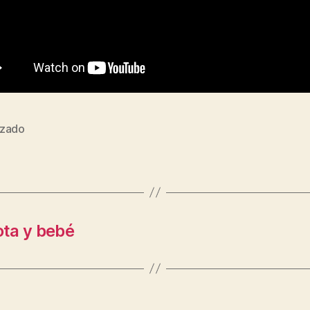
zado
s
ta y bebé