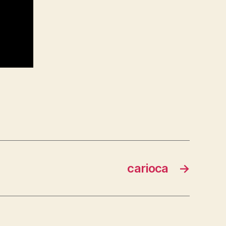
carioca
→