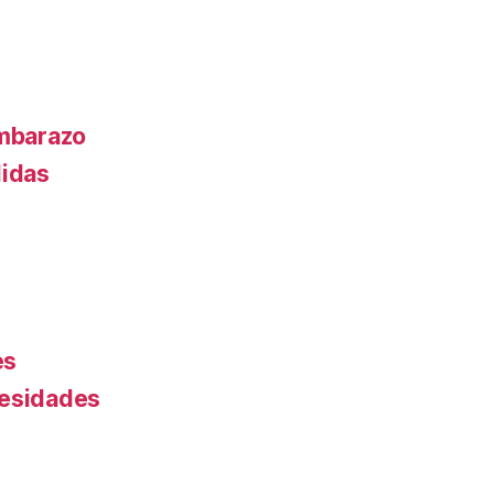
embarazo
didas
es
cesidades