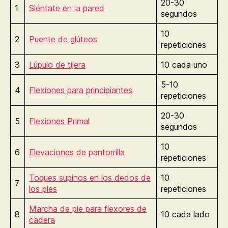
20-30
1
Siéntate en la pared
segundos
10
2
Puente de glúteos
repeticiones
3
Lúpulo de tijera
10 cada uno
5-10
4
Flexiones para principiantes
repeticiones
20-30
5
Flexiones Primal
segundos
10
6
Elevaciones de pantorrilla
repeticiones
Toques supinos en los dedos de
10
7
los pies
repeticiones
Marcha de pie para flexores de
8
10 cada lado
cadera