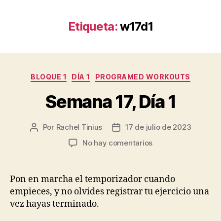
Etiqueta:
w17d1
Categorías
BLOQUE 1
DÍA 1
PROGRAMED WORKOUTS
Semana 17, Día 1
Por
Rachel Tinius
17 de julio de 2023
Autor
Fecha
de
de
en
No hay comentarios
la
la
Semana
entrada
entrada
17,
Día
Pon en marcha el temporizador cuando
1
empieces, y no olvides registrar tu ejercicio una
vez hayas terminado.