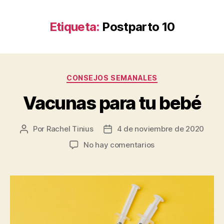
Etiqueta:
Postparto 10
Categorías
CONSEJOS SEMANALES
Vacunas para tu bebé
Por
Rachel Tinius
4 de noviembre de 2020
Autor
Fecha
de
de
en
No hay comentarios
la
la
Vacunas
entrada
entrada
para
tu
bebé