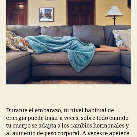
cuando
tu
nivel
de
energía
es
bajo
Durante el embarazo, tu nivel habitual de
energía puede bajar a veces, sobre todo cuando
tu cuerpo se adapta a los cambios hormonales y
al aumento de peso corporal. A veces te apetece