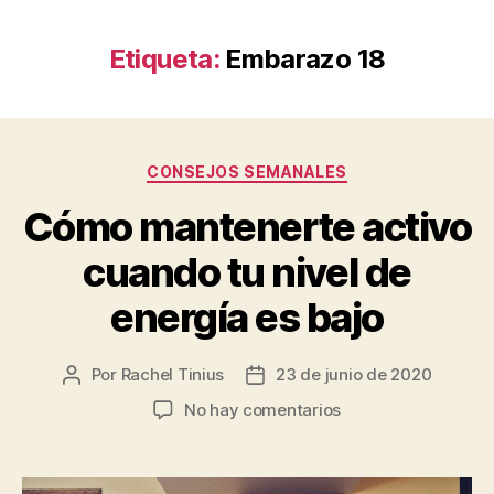
Etiqueta:
Embarazo 18
Categorías
CONSEJOS SEMANALES
Cómo mantenerte activo
cuando tu nivel de
energía es bajo
Por
Rachel Tinius
23 de junio de 2020
Autor
Fecha
de
de
en
No hay comentarios
la
la
Cómo
entrada
entrada
mantenerte
activo