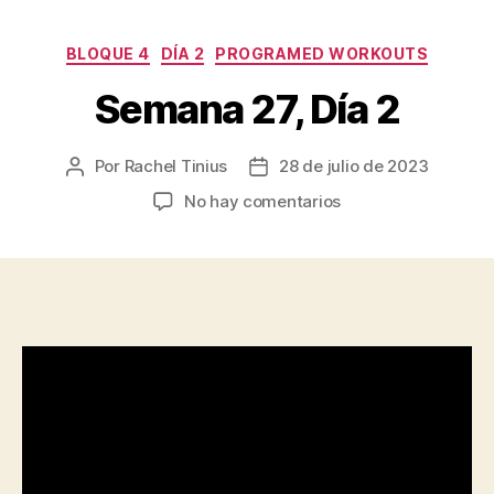
Categorías
BLOQUE 4
DÍA 2
PROGRAMED WORKOUTS
Semana 27, Día 2
Por
Rachel Tinius
28 de julio de 2023
Autor
Fecha
de
de
en
No hay comentarios
la
la
Semana
entrada
entrada
27,
Día
2