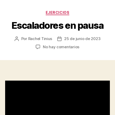
Categorías
EJERCICIOS
Escaladores en pausa
Por
Rachel Tinius
25 de junio de 2023
Autor
Fecha
de
de
en
No hay comentarios
la
la
Escaladores
entrada
entrada
en
pausa