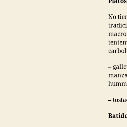
Platos
No tie
tradic
macron
tentem
carboh
– gall
manzan
humm
– tost
Batid