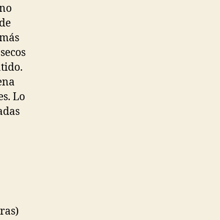
uno
 de
 más
 secos
tido.
ena
es. Lo
adas
ras)