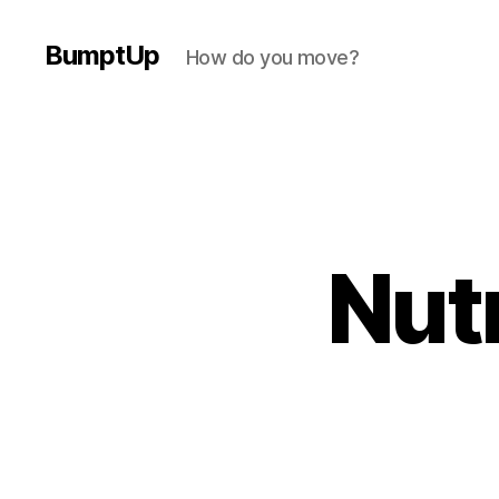
BumptUp
How do you move?
Nutr