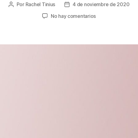
Por
Rachel Tinius
4 de noviembre de 2020
Autor
Fecha
de
de
en
No hay comentarios
la
la
Nutrición
entrada
entrada
para
el
1er
Trimestre