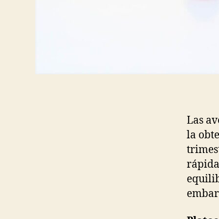
Las av
la obt
trimes
rápida
equili
embar