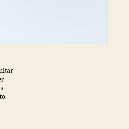
ultar
er
as
to