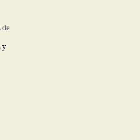
s de
 y