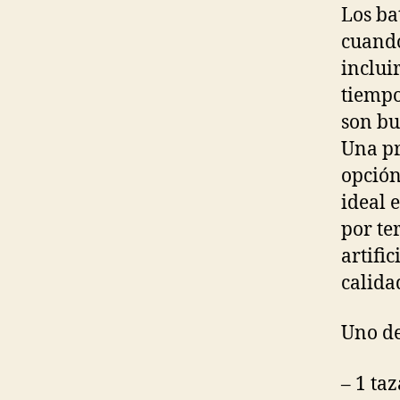
Los ba
cuando
inclui
tiempo
son bu
Una pr
opción
ideal 
por te
artifi
calida
Uno de
– 1 ta