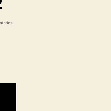
2
en
ntarios
Semana
8,
Día
2