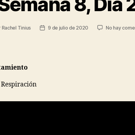
Semana 8, Día 
r
Rachel Tinius
9 de julio de 2020
No hay come
Fecha
de
la
da
entrada
tamiento
 Respiración