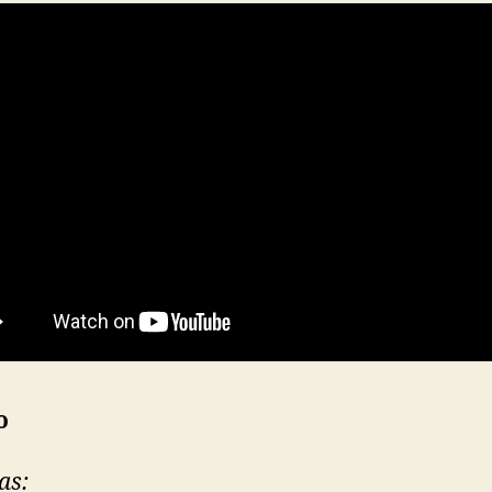
o
as: