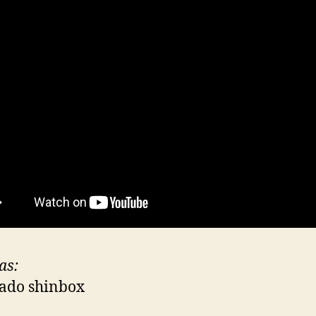
as:
lado shinbox