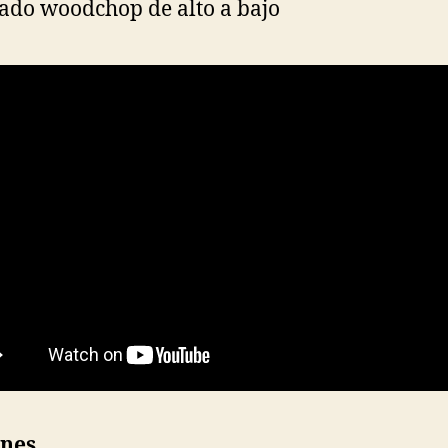
lado woodchop de alto a bajo
ones