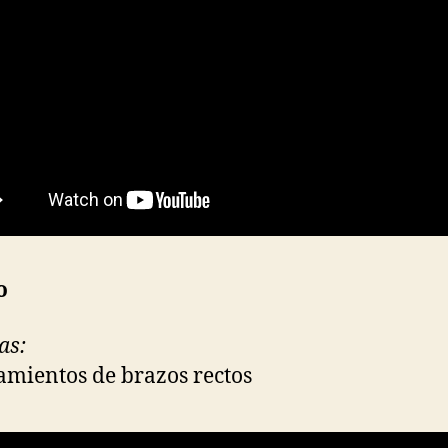
o
as:
ramientos de brazos rectos