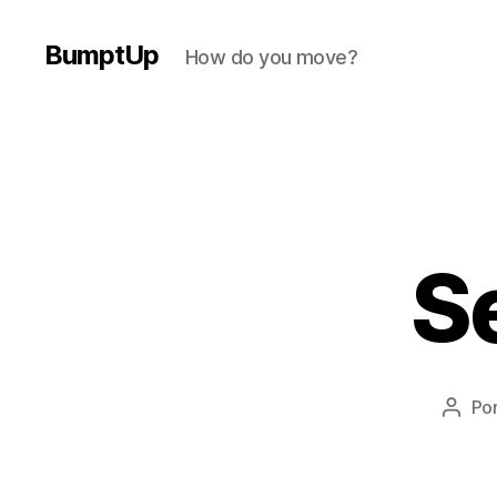
BumptUp
How do you move?
S
Po
Autor
de
la
entra