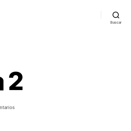
Buscar
 2
en
ntarios
Semana
8,
Día