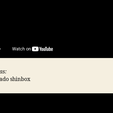
as:
lado shinbox