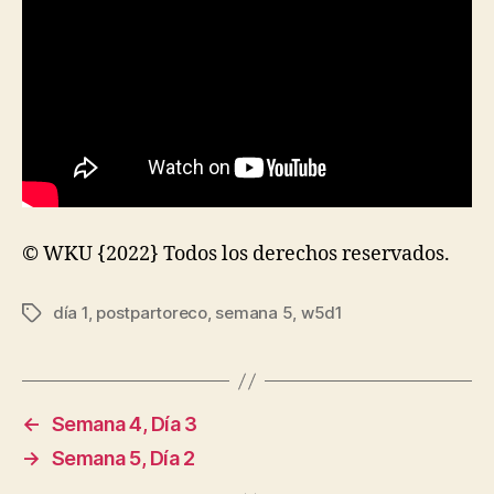
© WKU {2022} Todos los derechos reservados.
día 1
,
postpartoreco
,
semana 5
,
w5d1
Etiquetas
←
Semana 4, Día 3
→
Semana 5, Día 2