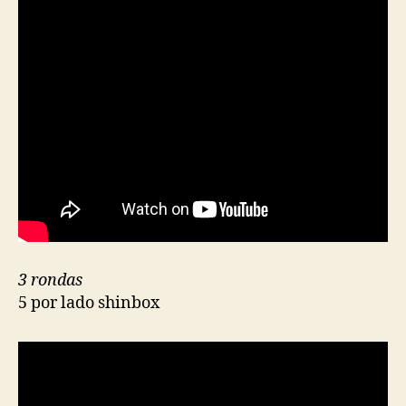
3 rondas
5 por lado shinbox