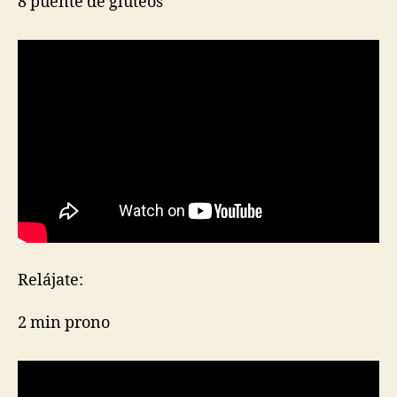
8 puente de glúteos
Relájate:
2 min prono