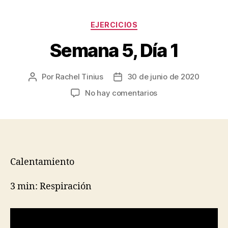
Categorías
EJERCICIOS
Semana 5, Día 1
Por
Rachel Tinius
30 de junio de 2020
Autor
Fecha
de
de
en
No hay comentarios
la
la
Semana
entrada
entrada
5,
Día
1
Calentamiento
3 min: Respiración