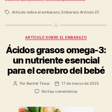
Artículo sobre el embarazo
,
Embarazo Artículo 25
Etiquetas
Categorías
ARTÍCULO SOBRE EL EMBARAZO
Ácidos grasos omega-3:
un nutriente esencial
para el cerebro del bebé
Por
Rachel Tinius
17 de marzo de 2025
Autor
Fecha
de
de
en
No hay comentarios
la
la
Ácidos
entrada
entrada
grasos
omega-