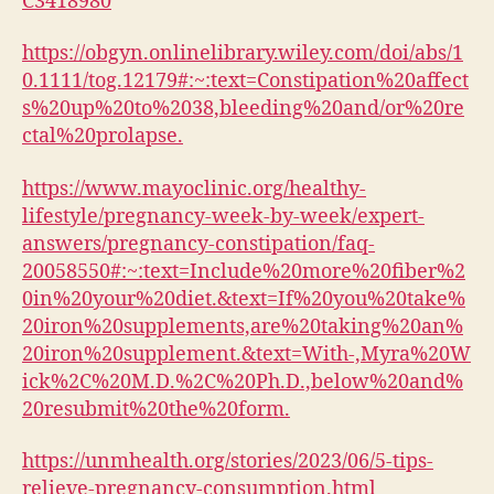
C3418980
https://obgyn.onlinelibrary.wiley.com/doi/abs/1
0.1111/tog.12179#:~:text=Constipation%20affect
s%20up%20to%2038,bleeding%20and/or%20re
ctal%20prolapse.
https://www.mayoclinic.org/healthy-
lifestyle/pregnancy-week-by-week/expert-
answers/pregnancy-constipation/faq-
20058550#:~:text=Include%20more%20fiber%2
0in%20your%20diet.&text=If%20you%20take%
20iron%20supplements,are%20taking%20an%
20iron%20supplement.&text=With-,Myra%20W
ick%2C%20M.D.%2C%20Ph.D.,below%20and%
20resubmit%20the%20form.
https://unmhealth.org/stories/2023/06/5-tips-
relieve-pregnancy-consumption.html