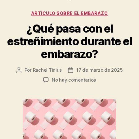
Categorías
ARTÍCULO SOBRE EL EMBARAZO
¿Qué pasa con el
estreñimiento durante el
embarazo?
Por
Rachel Tinius
17 de marzo de 2025
Autor
Fecha
de
de
en
No hay comentarios
la
la
¿Qué
entrada
entrada
pasa
con
el
estreñimiento
durante
el
embarazo?