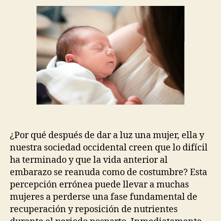
trimestre:
Por
qué
sigue
siendo
importante
la
nutrición
¿Por qué después de dar a luz una mujer, ella y
nuestra sociedad occidental creen que lo difícil
ha terminado y que la vida anterior al
embarazo se reanuda como de costumbre? Esta
percepción errónea puede llevar a muchas
mujeres a perderse una fase fundamental de
recuperación y reposición de nutrientes