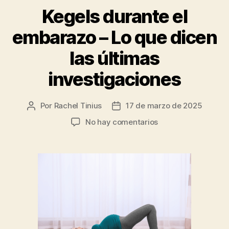
Kegels durante el
embarazo – Lo que dicen
las últimas
investigaciones
Por
Rachel Tinius
17 de marzo de 2025
Autor
Fecha
de
de
en
No hay comentarios
la
la
Kegels
entrada
entrada
durante
el
embarazo
–
Lo
que
dicen
las