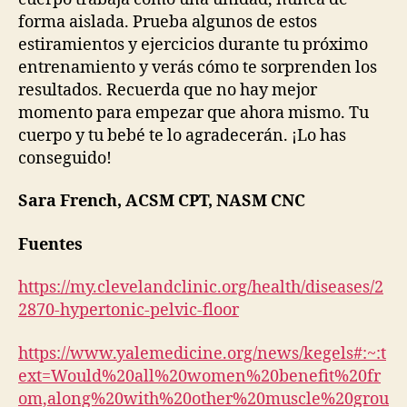
forma aislada. Prueba algunos de estos
estiramientos y ejercicios durante tu próximo
entrenamiento y verás cómo te sorprenden los
resultados. Recuerda que no hay mejor
momento para empezar que ahora mismo. Tu
cuerpo y tu bebé te lo agradecerán. ¡Lo has
conseguido!
Sara French, ACSM CPT, NASM CNC
Fuentes
https://my.clevelandclinic.org/health/diseases/2
2870-hypertonic-pelvic-floor
https://www.yalemedicine.org/news/kegels#:~:t
ext=Would%20all%20women%20benefit%20fr
om,along%20with%20other%20muscle%20grou