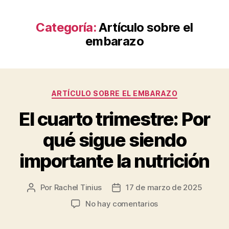
Categoría:
Artículo sobre el
embarazo
Categorías
ARTÍCULO SOBRE EL EMBARAZO
El cuarto trimestre: Por
qué sigue siendo
importante la nutrición
Por
Rachel Tinius
17 de marzo de 2025
Autor
Fecha
de
de
en
No hay comentarios
la
la
El
entrada
entrada
cuarto