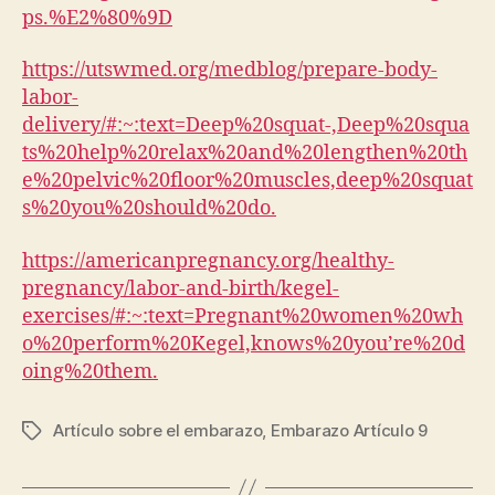
ps.%E2%80%9D
https://utswmed.org/medblog/prepare-body-
labor-
delivery/#:~:text=Deep%20squat-,Deep%20squa
ts%20help%20relax%20and%20lengthen%20th
e%20pelvic%20floor%20muscles,deep%20squat
s%20you%20should%20do.
https://americanpregnancy.org/healthy-
pregnancy/labor-and-birth/kegel-
exercises/#:~:text=Pregnant%20women%20wh
o%20perform%20Kegel,knows%20you’re%20d
oing%20them.
Artículo sobre el embarazo
,
Embarazo Artículo 9
Etiquetas